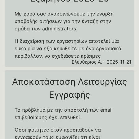
Με χαρά σας ανακοινώνουμε την έναρξη
υποβολής αιτήσεων για την ένταξη στην
ομάδα των administrators.
Η διαχείριση των εργαστηρίων αποτελεί μία
ευκαιρία να εξοικειωθείτε με ένα εργασιακό
περιβάλλον, να σχεδιάσετε κρίσιμες
Ελευθέριος Α. - 2025-11-21
υποδομές ή να συμβάλλετε σε projects, τα
οποία πρόκειται να βοηθήσουν το τμήμα μας,
αποκτώντας ταυτόχρονα πολύτιμες γνώσεις.
Αποκατάσταση Λειτουργίας
Με το πέρας της θητείας σας ως εθελοντές
Εγγραφής
διαχειριστές, θα λάβετε ένα επίσημο
έγγραφο από το τμήμα, το οποίο θα
Το πρόβλημα με την αποστολή των email
βεβαιώνει την προσφορά σας στο τμήμα και
επιβεβαίωσης έχει επιλυθεί
τις υπηρεσίες/projects στα οποία
συνεισφέρατε.
Όσοι φοιτητές όταν προσπαθούν να
εγγραφούν τους εμφανίζει ότι είναι