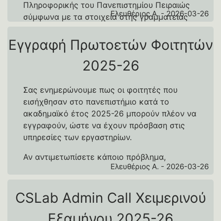
Πληροφορικής του Πανεπιστημίου Πειραιώς
Ελευθέριος Α. - 2026-03-26
σύμφωνα με τα στοιχεία στης γραμματείας
μέχρι και την Τρίτη 24-03-2026.
Εγγραφή Πρωτοετών Φοιτητών
Αν αντιμετωπίσετε κάποιο πρόβλημα ή ο
λογαριασμός σας απενεργοποιήθηκε
2025-26
εσφαλμένα, μπορείτε να αποστείλετε email
στη διεύθυνση
contact@cslab.unipi.gr
Σας ενημερώνουμε πως οι φοιτητές που
εισήχθησαν στο πανεπιστήμιο κατά το
ακαδημαϊκό έτος 2025-26 μπορούν πλέον να
εγγραφούν, ώστε να έχουν πρόσβαση στις
υπηρεσίες των εργαστηρίων.
Αν αντιμετωπίσετε κάποιο πρόβλημα,
Ελευθέριος Α. - 2026-03-26
μπορείτε να αποστείλετε email στη διεύθυνση
contact@cslab.unipi.gr
CSLab Admin Call Χειμερινού
Εξαμήνου 2025-26